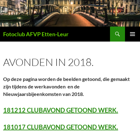
Ga
naar
de
inhoud
Zoeken
Fotoclub AFVP Etten-Leur
PRIMAI
MENU
AVONDEN IN 2018.
Op deze pagina worden de beelden getoond, die gemaakt
zijn tijdens de werkavonden en de
Nieuwjaarsbijeenkomsten van 2018.
181212 CLUBAVOND GETOOND WERK.
181017 CLUBAVOND GETOOND WERK.