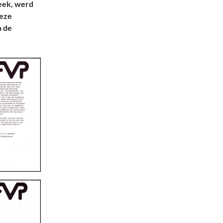
eek, werd
Deze
n de