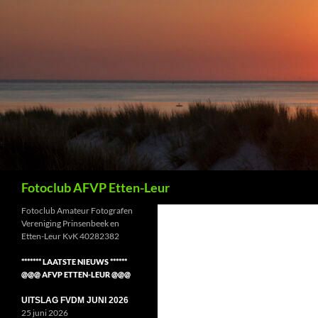
Ga
naar
de
inhoud
Zoeken
Fotoclub AFVP Etten-Leur
Fotoclub Amateur Fotografen
Vereniging Prinsenbeek en
Etten-Leur KvK 40282382
******* LAATSTE NIEUWS ******
@@@ AFVP ETTEN-LEUR @@@
UITSLAG FVDM JUNI 2026
25 juni 2026